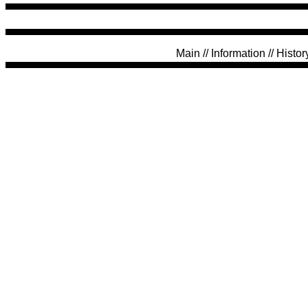
Main
//
Information
//
Histor