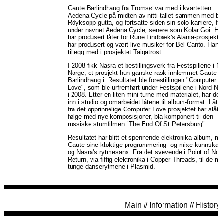
Gaute Barlindhaug fra Tromsø var med i kvartetten
Aedena Cycle på midten av nitti-tallet sammen med b
Röyksopp-gutta, og fortsatte siden sin solo-karriere, f
under navnet Aedena Cycle, senere som Kolar Goi. 
har produsert låter for Rune Lindbæk's Alania-prosjek
har produsert og vært live-musiker for Bel Canto. Han
tillegg med i prosjektet Taigatrost.
I 2008 fikk Nasra et bestillingsverk fra Festspillene i 
Norge, et prosjekt hun ganske rask innlemmet Gaute
Barlindhaug i. Resultatet ble forestillingen "Computer
Love", som ble urfremført under Festspillene i Nord-
i 2008. Etter en liten mini-turne med materialet, har d
inn i studio og omarbeidet låtene til album-format. Lå
fra det opprinnelige Computer Love prosjektet har slåt
følge med nye komposisjoner, bla komponert til den
russiske stumfilmen "The End Of St Petersburg".
Resultatet har blitt et spennende elektronika-album,
Gaute sine kløktige programmering- og mixe-kunnska
og Nasra's rytmesans. Fra det svevende i Point of N
Return, via fiffig elektronika i Copper Threads, til de 
tunge danserytmene i Plasmid.
Main
//
Information
//
Histor