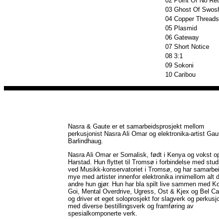
02
Point Of No Ret
03
Ghost Of Swos
04
Copper Threads
05
Plasmid
06
Gateway
07
Short Notice
08
3:1
09
Sokoni
10
Caribou
Nasra & Gaute er et samarbeidsprosjekt mellom
perkusjonist Nasra Ali Omar og elektronika-artist Gau
Barlindhaug.
Nasra Ali Omar er Somalisk, født i Kenya og vokst op
Harstad. Hun flyttet til Tromsø i forbindelse med stud
ved Musikk-konservatoriet i Tromsø, og har samarbe
mye med artister innenfor elektronika innimellom alt 
andre hun gjør. Hun har bla spilt live sammen med Ko
Goi, Mental Overdrive, Ugress, Ost & Kjex og Bel Ca
og driver et eget soloprosjekt for slagverk og perkusj
med diverse bestillingsverk og framføring av
spesialkomponerte verk.