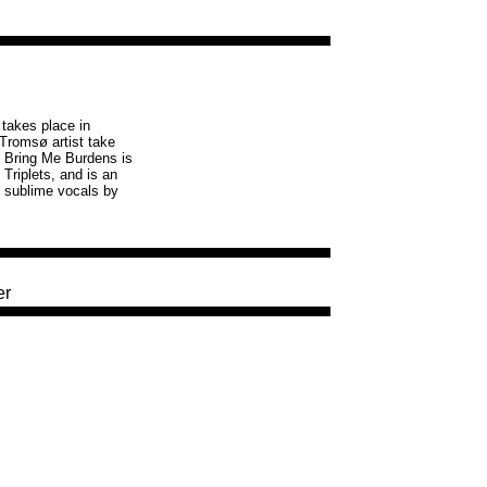
 takes place in
 Tromsø artist take
. Bring Me Burdens is
Triplets, and is an
y sublime vocals by
er