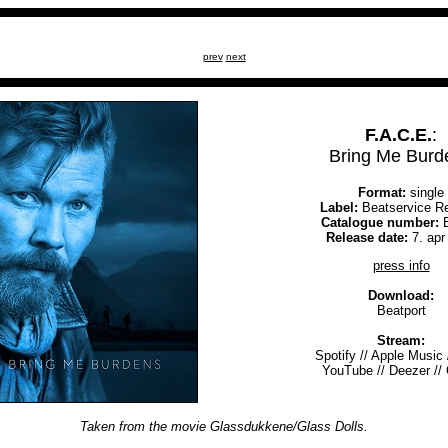
prev
next
F.A.C.E.
:
Bring Me Burd
Format:
single
Label:
Beatservice R
Catalogue number:
B
Release date:
7. apr
press info
Download:
Beatport
Stream:
Spotify
//
Apple Music
YouTube
//
Deezer
//
Taken from the movie Glassdukkene/Glass Dolls.