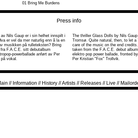
01
Bring Me Burdens
Press info
 Nils Gaup er i sin helhet innspilt i
The thriller Glass Dolls by Nils Gaup
a er vel da mer naturlig enn å la en
Tromsø. Quite natural, then, to let a
av musikken på rulleteksten? Bring
care of the music on the end credits
fra F.A.C.E. sitt debutalbum
taken from the F.A.C.E. debut album 
ktropop-powerballade anført av Per
elektro pop power ballade, fronted b
k på vokal.
Per Kristian "Fox" Trollvik.
ain
//
Information
//
History
//
Artists
//
Releases
//
Live
//
Mailord