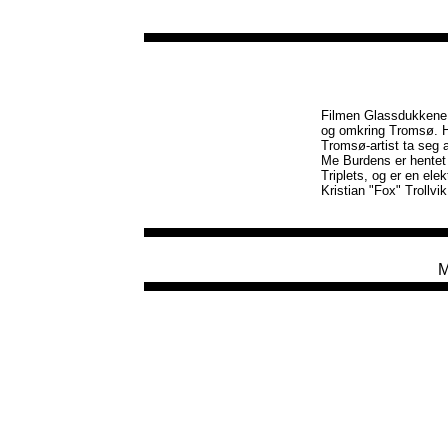
Filmen Glassdukkene av
og omkring Tromsø. Hv
Tromsø-artist ta seg 
Me Burdens er hentet 
Triplets, og er en ele
Kristian "Fox" Trollvi
M