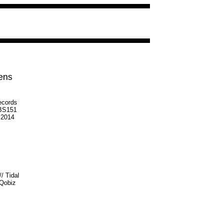
ens
ecords
S151
 2014
//
Tidal
Qobiz