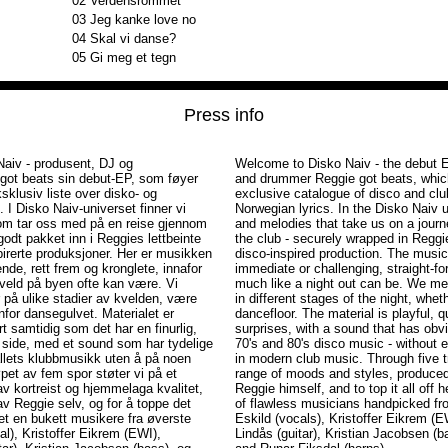
02
Verdensrommet
03
Jeg kanke love no
04
Skal vi danse?
05
Gi meg et tegn
Press info
aiv - produsent, DJ og
Welcome to Disko Naiv - the debut 
got beats sin debut-EP, som føyer
and drummer Reggie got beats, which
ksklusiv liste over disko- og
exclusive catalogue of disco and clu
 I Disko Naiv-universet finner vi
Norwegian lyrics. In the Disko Naiv u
som tar oss med på en reise gjennom
and melodies that take us on a journ
odt pakket inn i Reggies lettbeinte
the club - securely wrapped in Reggi
pirerte produksjoner. Her er musikken
disco-inspired production. The musi
nde, rett frem og kronglete, innafor
immediate or challenging, straight-fo
kveld på byen ofte kan være. Vi
much like a night out can be. We mee
r på ulike stadier av kvelden, være
in different stages of the night, wheth
nfor dansegulvet. Materialet er
dancefloor. The material is playful, qu
t samtidig som det har en finurlig,
surprises, with a sound that has obv
 side, med et sound som har tydelige
70's and 80's disco music - without e
allets klubbmusikk uten å på noen
in modern club music. Through five 
løpet av fem spor støter vi på et
range of moods and styles, produced
 av kortreist og hjemmelaga kvalitet,
Reggie himself, and to top it all off 
av Reggie selv, og for å toppe det
of flawless musicians handpicked fro
et en bukett musikere fra øverste
Eskild (vocals), Kristoffer Eikrem (
kal), Kristoffer Eikrem (EWI),
Lindås (guitar), Kristian Jacobsen (