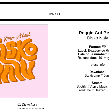
prev
next
Reggie Got Be
Disko Naiv
Format:
EP
Label:
Beatservice R
Catalogue number:
B
Release date:
10. ma
press info
Download:
Bandcamp
//
Jun
Stream:
Spotify
//
Apple Music
YouTube
//
Deezer
//
01
Disko Naiv