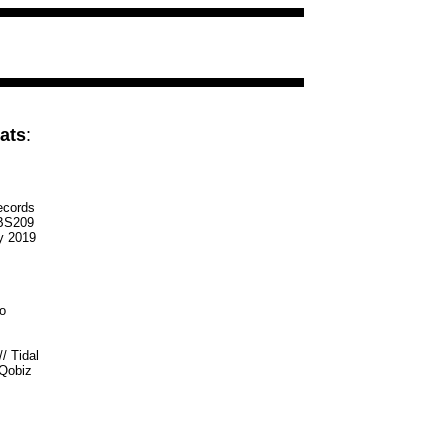
ats
:
ecords
S209
y 2019
o
//
Tidal
Qobiz