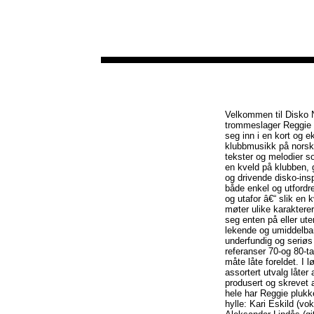
Velkommen til Disko N
trommeslager Reggie 
seg inn i en kort og e
klubbmusikk på norsk.
tekster og melodier 
en kveld på klubben, g
og drivende disko-ins
både enkel og utfordre
og utafor â€“ slik en 
møter ulike karaktere
seg enten på eller ute
lekende og umiddelbar
underfundig og seriøs
referanser 70-og 80-t
måte låte foreldet. I 
assortert utvalg låter
produsert og skrevet 
hele har Reggie plukk
hylle: Kari Eskild (vo