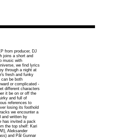
EP from producer, DJ
 joins a short and
b music with
niverse, we find lyrics
ey through a night at
e's fresh and funky
c can be both
rward or complicated -
t different characters
er it be on or off the
irky and full of
ious references to
ver losing its foothold
tracks we encounter a
 and written by
he has invited a pack
m the top shelf: Kari
EWI), Aleksander
bass) and Pål Gunnar