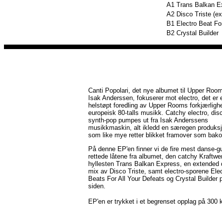
A1
Trans Balkan E
A2
Disco Triste (e
B1
Electro Beat Fo
B2
Crystal Builder
Canti Popolari, det nye albumet til Upper Roo
Isak Anderssen, fokuserer mot electro, det er 
helstøpt foredling av Upper Rooms forkjærlighe
europeisk 80-talls musikk. Catchy electro, dis
synth-pop pumpes ut fra Isak Anderssens
musikkmaskin, alt ikledd en særegen produks
som like mye retter blikket framover som bako
På denne EP'en finner vi de fire mest danse-g
rettede låtene fra albumet, den catchy Kraftwe
hyllesten Trans Balkan Express, en extended 
mix av Disco Triste, samt electro-sporene Ele
Beats For All Your Defeats og Crystal Builder 
siden.
EP'en er trykket i et begrenset opplag på 300 k