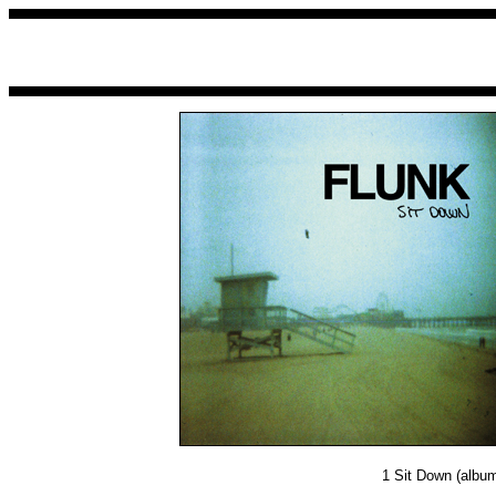
1
Sit Down (album