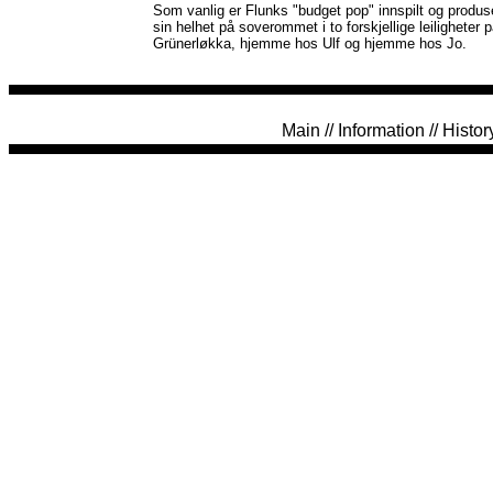
Som vanlig er Flunks "budget pop" innspilt og produse
sin helhet på soverommet i to forskjellige leiligheter 
Grünerløkka, hjemme hos Ulf og hjemme hos Jo.
Main
//
Information
//
Histor