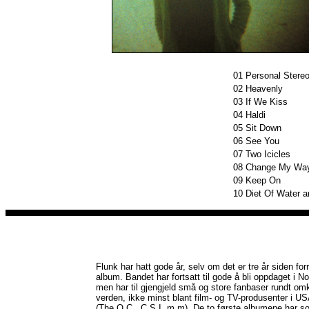
01
Personal Stere
02
Heavenly
03
If We Kiss
04
Haldi
05
Sit Down
06
See You
07
Two Icicles
08
Change My Wa
09
Keep On
10
Diet Of Water 
Flunk har hatt gode år, selv om det er tre år siden for
album. Bandet har fortsatt til gode å bli oppdaget i No
men har til gjengjeld små og store fanbaser rundt omk
verden, ikke minst blant film- og TV-produsenter i U
(The O.C., C.S.I. m.m). De to første albumene har so