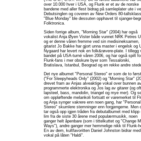
over 10.000 hver i USA, og Flunk er et av de norske
bandene med aller flest bidrag på samleplater ute i v
Debutsinglen og coveren av New Orders 80-tallsklass
"Blue Monday" ble dessuten opphavet til sjanger-beg
Folktronica.
Siden forrige album, "Morning Star" (2004) har også
vokalist Anja Øyen Vister både vunnet NRK Petres U
og er denne våren fremme ved sin medisineksamen,
gitarist Jo Bakke har gjort unna master i engelsk og U
Nygaard har levert nok en folk&røvere-plate. I tillegg 
bandet på USA-turné våren 2006, og har også spilt fo
Flunk-fans i mer obskure byer som Tessaloniki,
Bratislava, Istanbul, Beograd og en rekke andre stede
Det nye albumet "Personal Stereo" er som de to førs
("For Sleepyheads Only" (2002) og "Morning Star" (2
drevet fram av Anjas alveaktige vokal over bunnen av
programmerte elektronika og Jos lag av gitarer (og of
lapsteel, bass, mandolin, triangel og mye mer). Og s
om oppløftende melankoli fortsatt er varemerket til F
og Anja synger vakrere enn noen gang, har "Personal
Stereo" skumlere stemninger enn forgjengerne. Men 
tar også opp igjen tråden fra debutalbumet med klipp
lim fra de siste 30 årene med populærmusikk, noen
ganger helt åpenbare (som i tittelkuttet og "Change 
Ways"), andre ganger mer hemmelige nikk til Flunk-he
En av dem, kultfavoritten Daniel Johnston bidrar med
vokal på låten "Haldi".