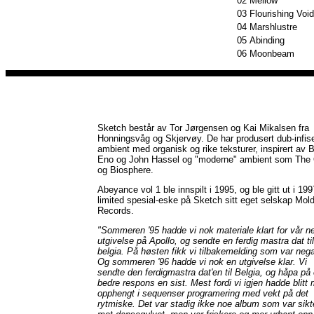
02
Mellow
03
Flourishing Void
04
Marshlustre
05
Abinding
06
Moonbeam
Sketch består av Tor Jørgensen og Kai Mikalsen fra
Honningsvåg og Skjervøy. De har produsert dub-infise
ambient med organisk og rike teksturer, inspirert av B
Eno og John Hassel og "moderne" ambient som The
og Biosphere.
Abeyance vol 1 ble innspilt i 1995, og ble gitt ut i 199
limited spesial-eske på Sketch sitt eget selskap Mol
Records.
"Sommeren '95 hadde vi nok materiale klart for vår n
utgivelse på Apollo, og sendte en ferdig mastra dat til
belgia. På høsten fikk vi tilbakemelding som var nega
Og sommeren '96 hadde vi nok en utgivelse klar. Vi
sendte den ferdigmastra dat'en til Belgia, og håpa på
bedre respons en sist. Mest fordi vi igjen hadde blitt
opphengt i sequenser programering med vekt på det
rytmiske. Det var stadig ikke noe album som var sikt