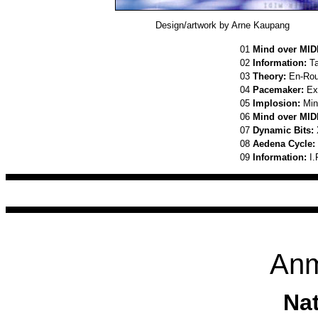
Design/artwork by Arne Kaupang
01
Mind over MIDI
02
Information:
Ta
03
Theory:
En-Rou
04
Pacemaker:
Ex
05
Implosion:
Min
06
Mind over MIDI
07
Dynamic Bits:
08
Aedena Cycle:
09
Information:
I.
Anm
Na