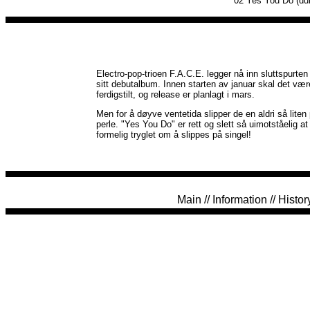
02
Yes You Do (du
Electro-pop-trioen F.A.C.E. legger nå inn sluttspurten
sitt debutalbum. Innen starten av januar skal det vær
ferdigstilt, og release er planlagt i mars.
Men for å døyve ventetida slipper de en aldri så liten
perle. "Yes You Do" er rett og slett så uimotståelig at
formelig tryglet om å slippes på singel!
Main
//
Information
//
Histor