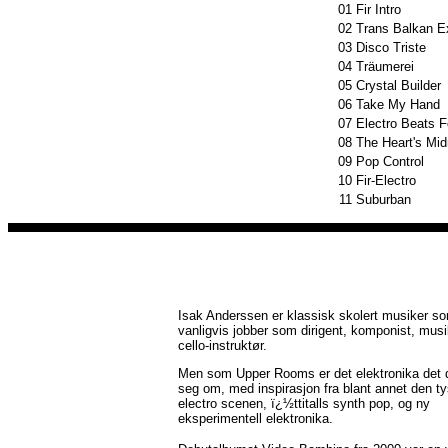
01
Fir Intro
02
Trans Balkan E
03
Disco Triste
04
Träumerei
05
Crystal Builder
06
Take My Hand
07
Electro Beats F
08
The Heart's Mid
09
Pop Control
10
Fir-Electro
11
Suburban
Isak Anderssen er klassisk skolert musiker s
vanligvis jobber som dirigent, komponist, musi
cello-instruktør.
Men som Upper Rooms er det elektronika det d
seg om, med inspirasjon fra blant annet den t
electro scenen, ï¿½ttitalls synth pop, og ny
eksperimentell elektronika.