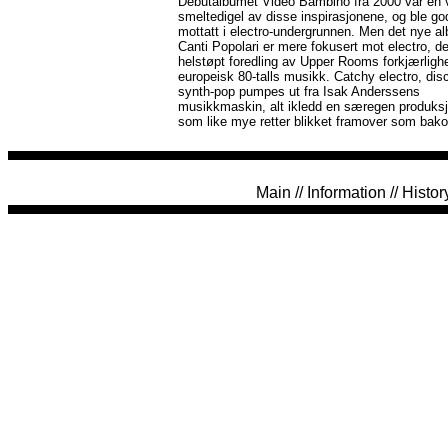
Debutalbumet Video Bambino fra 2000 var en v
smeltedigel av disse inspirasjonene, og ble go
mottatt i electro-undergrunnen. Men det nye a
Canti Popolari er mere fokusert mot electro, de
helstøpt foredling av Upper Rooms forkjærlighe
europeisk 80-talls musikk. Catchy electro, dis
synth-pop pumpes ut fra Isak Anderssens
musikkmaskin, alt ikledd en særegen produks
som like mye retter blikket framover som bako
Main
//
Information
//
Histor